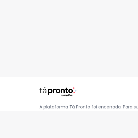
A plataforma Tá Pronto foi encerrada. Para s
pelo e-mail
contato@jatapronto.com.br
.
REDES SOCIAIS