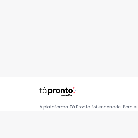
A plataforma Tá Pronto foi encerrada. Para s
pelo e-mail
contato@jatapronto.com.br
.
REDES SOCIAIS