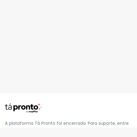
A plataforma Tá Pronto foi encerrada. Para suporte, entre
em contato pelo e-mail
contato@jatapronto.com.br
.