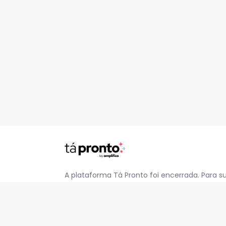
A plataforma Tá Pronto foi encerrada. Para s
pelo e-mail
contato@jatapronto.com.br
.
REDES SOCIAIS