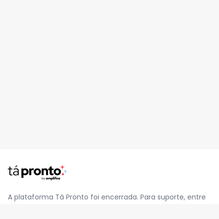
A plataforma Tá Pronto foi encerrada. Para suporte, entre
em contato pelo e-mail
contato@jatapronto.com.br
.