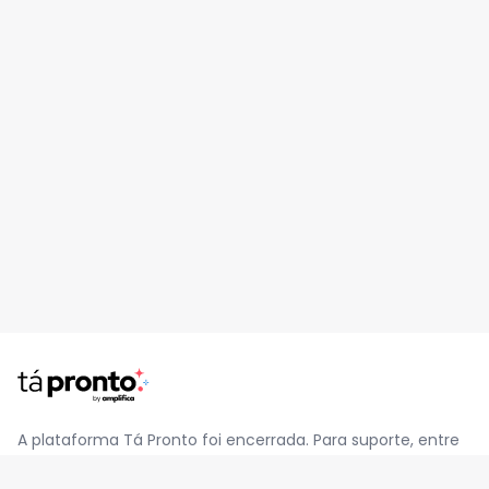
A plataforma Tá Pronto foi encerrada. Para suporte, entre
em contato pelo e-mail
contato@jatapronto.com.br
.