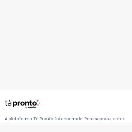
A plataforma Tá Pronto foi encerrada. Para suporte, entre
em contato pelo e-mail
contato@jatapronto.com.br
.