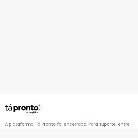
A plataforma Tá Pronto foi encerrada. Para suporte, entre
em contato pelo e-mail
contato@jatapronto.com.br
.