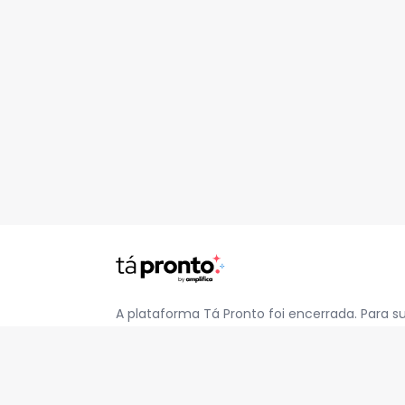
A plataforma Tá Pronto foi encerrada. Para s
pelo e-mail
contato@jatapronto.com.br
.
REDES SOCIAIS