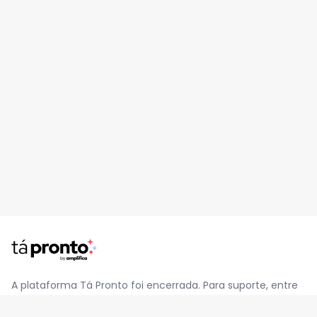
A plataforma Tá Pronto foi encerrada. Para suporte, entre
em contato pelo e-mail
contato@jatapronto.com.br
.