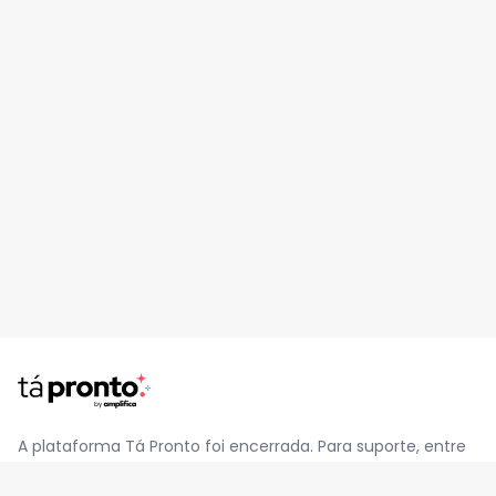
A plataforma Tá Pronto foi encerrada. Para suporte, entre
em contato pelo e-mail
contato@jatapronto.com.br
.