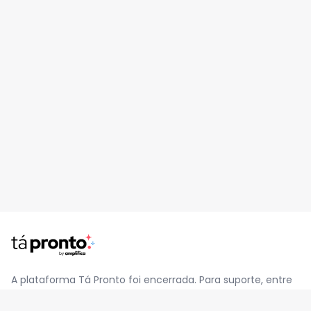
A plataforma Tá Pronto foi encerrada. Para suporte, entre
em contato pelo e-mail
contato@jatapronto.com.br
.