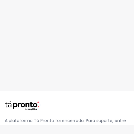
A plataforma Tá Pronto foi encerrada. Para suporte, entre
em contato pelo e-mail
contato@jatapronto.com.br
.