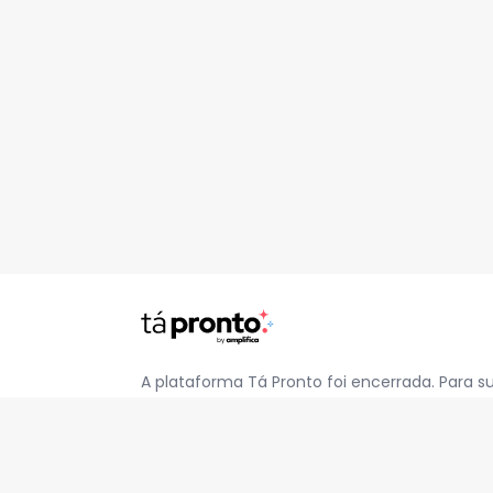
A plataforma Tá Pronto foi encerrada. Para s
pelo e-mail
contato@jatapronto.com.br
.
REDES SOCIAIS