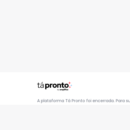
A plataforma Tá Pronto foi encerrada. Para s
pelo e-mail
contato@jatapronto.com.br
.
REDES SOCIAIS