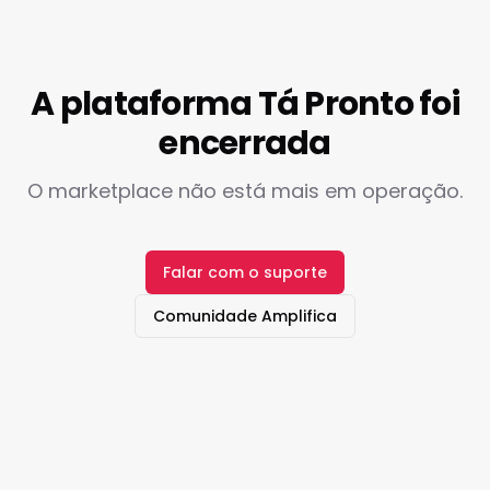
A plataforma Tá Pronto foi
encerrada
O marketplace não está mais em operação.
Falar com o suporte
Comunidade Amplifica