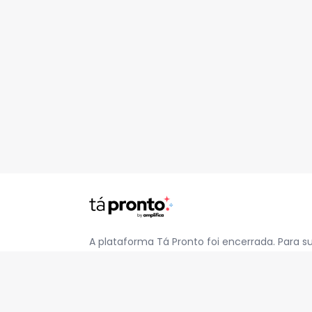
A plataforma Tá Pronto foi encerrada. Para s
pelo e-mail
contato@jatapronto.com.br
.
REDES SOCIAIS