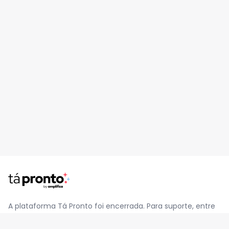
A plataforma Tá Pronto foi encerrada. Para suporte, entre
em contato pelo e-mail
contato@jatapronto.com.br
.