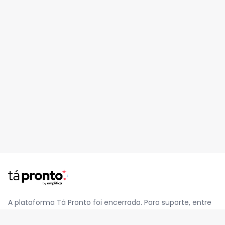
A plataforma Tá Pronto foi encerrada. Para suporte, entre
em contato pelo e-mail
contato@jatapronto.com.br
.