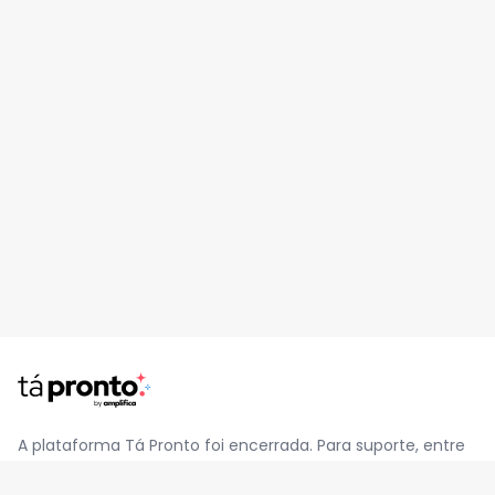
A plataforma Tá Pronto foi encerrada. Para suporte, entre
em contato pelo e-mail
contato@jatapronto.com.br
.