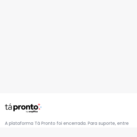
A plataforma Tá Pronto foi encerrada. Para suporte, entre
em contato pelo e-mail
contato@jatapronto.com.br
.