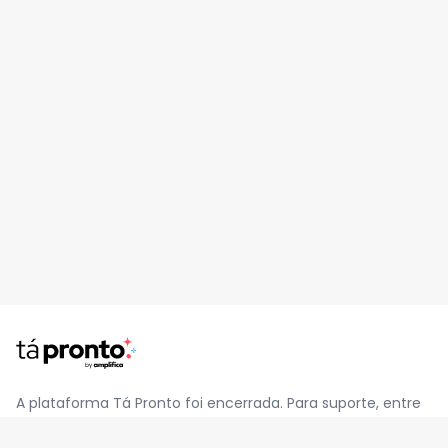
A plataforma Tá Pronto foi encerrada. Para suporte, entre
em contato pelo e-mail
contato@jatapronto.com.br
.