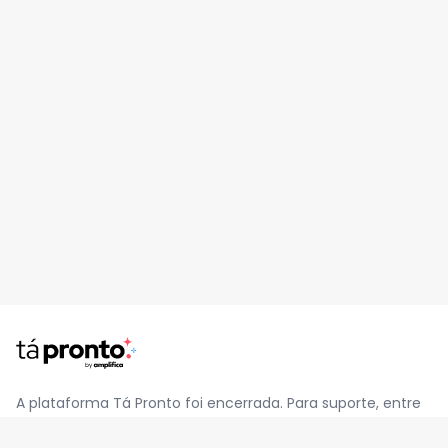
A plataforma Tá Pronto foi encerrada. Para suporte, entre
em contato pelo e-mail
contato@jatapronto.com.br
.