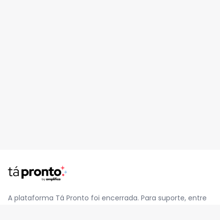
A plataforma Tá Pronto foi encerrada. Para suporte, entre
em contato pelo e-mail
contato@jatapronto.com.br
.