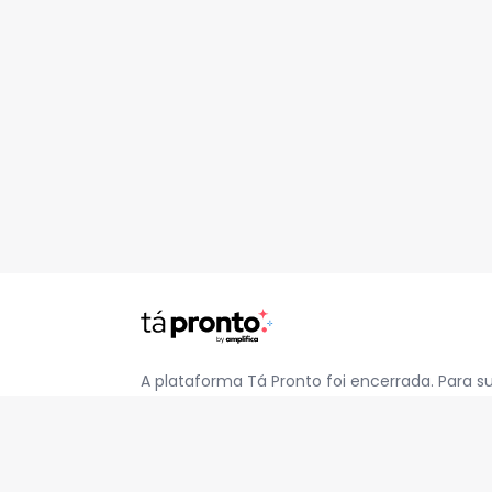
A plataforma Tá Pronto foi encerrada. Para s
pelo e-mail
contato@jatapronto.com.br
.
REDES SOCIAIS