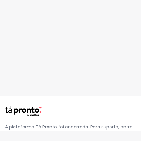
A plataforma Tá Pronto foi encerrada. Para suporte, entre
em contato pelo e-mail
contato@jatapronto.com.br
.