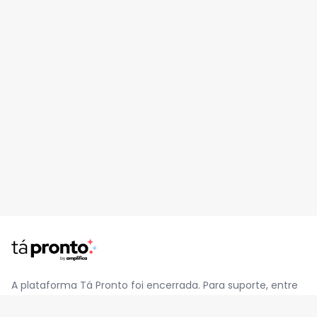
A plataforma Tá Pronto foi encerrada. Para suporte, entre
em contato pelo e-mail
contato@jatapronto.com.br
.