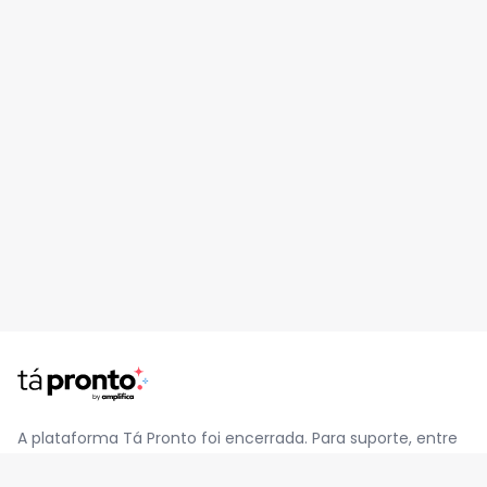
A plataforma Tá Pronto foi encerrada. Para suporte, entre
em contato pelo e-mail
contato@jatapronto.com.br
.