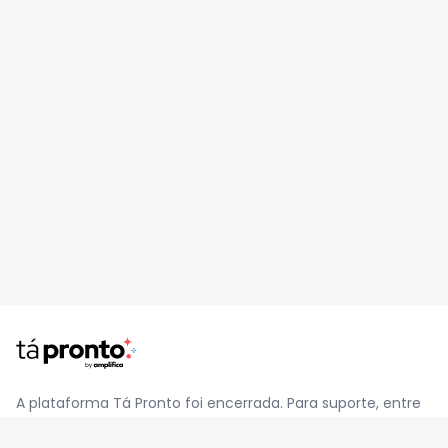
A plataforma Tá Pronto foi encerrada. Para suporte, entre
em contato pelo e-mail
contato@jatapronto.com.br
.