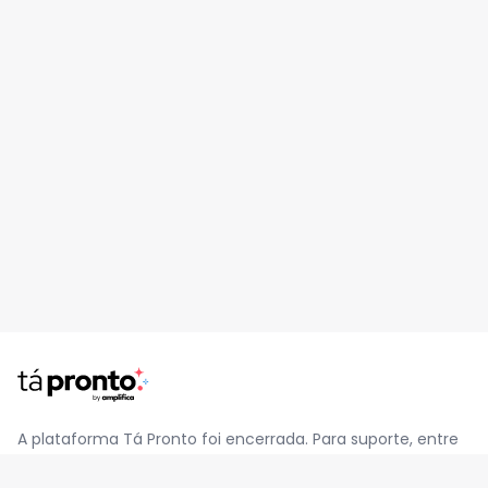
A plataforma Tá Pronto foi encerrada. Para suporte, entre
em contato pelo e-mail
contato@jatapronto.com.br
.