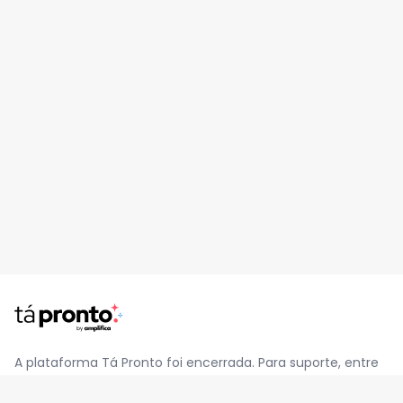
A plataforma Tá Pronto foi encerrada. Para suporte, entre
em contato pelo e-mail
contato@jatapronto.com.br
.