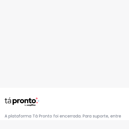
A plataforma Tá Pronto foi encerrada. Para suporte, entre
em contato pelo e-mail
contato@jatapronto.com.br
.