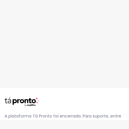
A plataforma Tá Pronto foi encerrada. Para suporte, entre
em contato pelo e-mail
contato@jatapronto.com.br
.