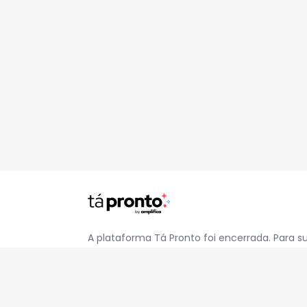
A plataforma Tá Pronto foi encerrada. Para s
pelo e-mail
contato@jatapronto.com.br
.
REDES SOCIAIS