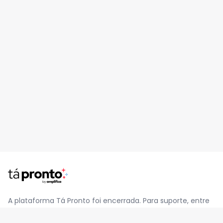
A plataforma Tá Pronto foi encerrada. Para suporte, entre
em contato pelo e-mail
contato@jatapronto.com.br
.