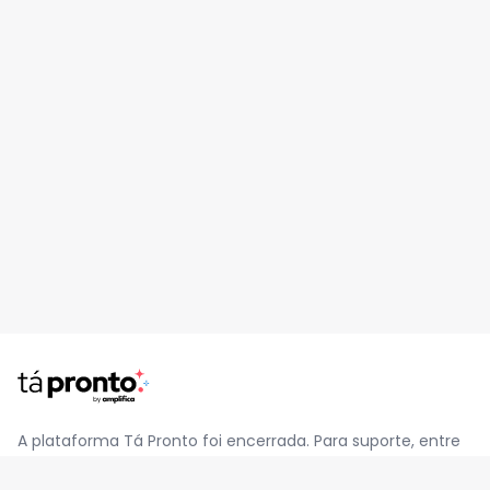
A plataforma Tá Pronto foi encerrada. Para suporte, entre
em contato pelo e-mail
contato@jatapronto.com.br
.