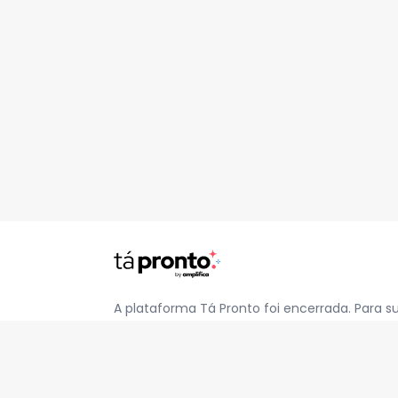
A plataforma Tá Pronto foi encerrada. Para s
pelo e-mail
contato@jatapronto.com.br
.
REDES SOCIAIS