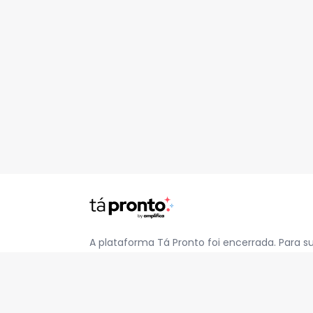
A plataforma Tá Pronto foi encerrada. Para s
pelo e-mail
contato@jatapronto.com.br
.
REDES SOCIAIS