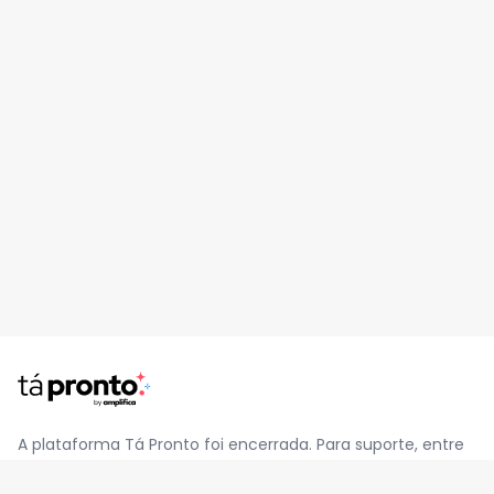
A plataforma Tá Pronto foi encerrada. Para suporte, entre
em contato pelo e-mail
contato@jatapronto.com.br
.