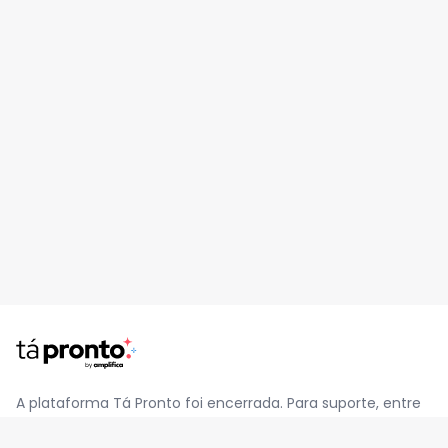
A plataforma Tá Pronto foi encerrada. Para suporte, entre
em contato pelo e-mail
contato@jatapronto.com.br
.