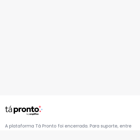
A plataforma Tá Pronto foi encerrada. Para suporte, entre
em contato pelo e-mail
contato@jatapronto.com.br
.