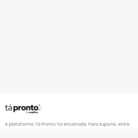
A plataforma Tá Pronto foi encerrada. Para suporte, entre
em contato pelo e-mail
contato@jatapronto.com.br
.