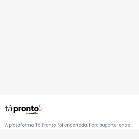
A plataforma Tá Pronto foi encerrada. Para suporte, entre
em contato pelo e-mail
contato@jatapronto.com.br
.