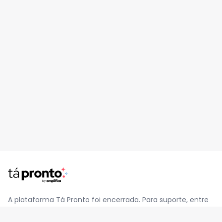
A plataforma Tá Pronto foi encerrada. Para suporte, entre
em contato pelo e-mail
contato@jatapronto.com.br
.