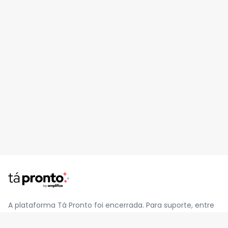
A plataforma Tá Pronto foi encerrada. Para suporte, entre
em contato pelo e-mail
contato@jatapronto.com.br
.