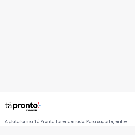
A plataforma Tá Pronto foi encerrada. Para suporte, entre
em contato pelo e-mail
contato@jatapronto.com.br
.