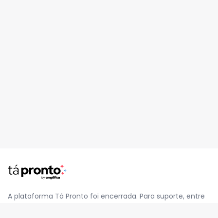
A plataforma Tá Pronto foi encerrada. Para suporte, entre
em contato pelo e-mail
contato@jatapronto.com.br
.