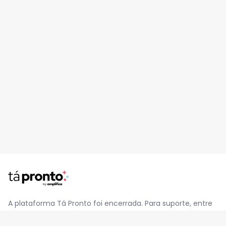
A plataforma Tá Pronto foi encerrada. Para suporte, entre
em contato pelo e-mail
contato@jatapronto.com.br
.