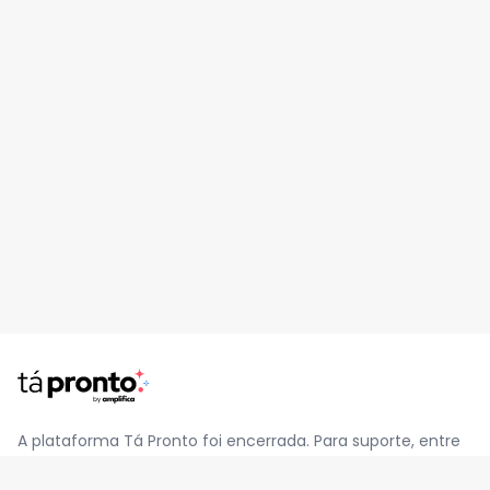
A plataforma Tá Pronto foi encerrada. Para suporte, entre
em contato pelo e-mail
contato@jatapronto.com.br
.