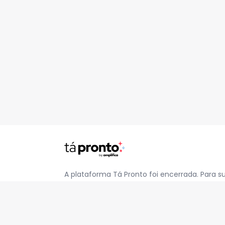
A plataforma Tá Pronto foi encerrada. Para s
pelo e-mail
contato@jatapronto.com.br
.
REDES SOCIAIS